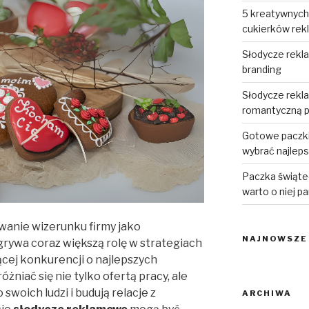
5 kreatywnyc
cukierków re
Słodycze rekl
branding
Słodycze rekl
romantyczną p
Gotowe paczki
wybrać najlep
Paczka świąte
warto o niej p
wanie wizerunku firmy jako
NAJNOWSZE
rywa coraz większą rolę w strategiach
cej konkurencji o najlepszych
niać się nie tylko ofertą pracy, ale
swoich ludzi i budują relacje z
ARCHIWA