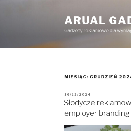
Przejdź
do
ARUAL GA
treści
Gadżety reklamowe dla wyma
MIESIĄC: GRUDZIEŃ 202
OPUBLIKOWANE
16/12/2024
W
Słodycze reklamow
employer branding