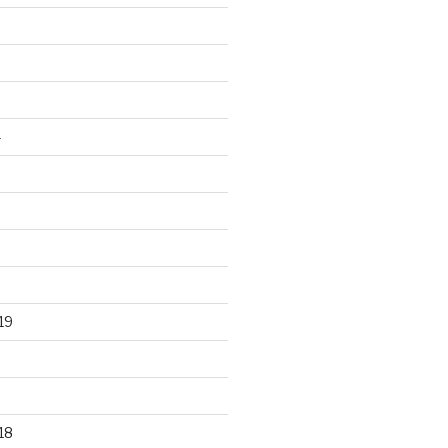
4
19
18