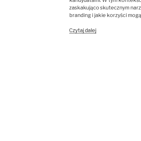
kandydatami. W tym kontekś
zaskakująco skutecznym narz
branding i jakie korzyści mog
Czytaj dalej
Słodycze
reklamowe
jako
narzędzie
w
employer
branding