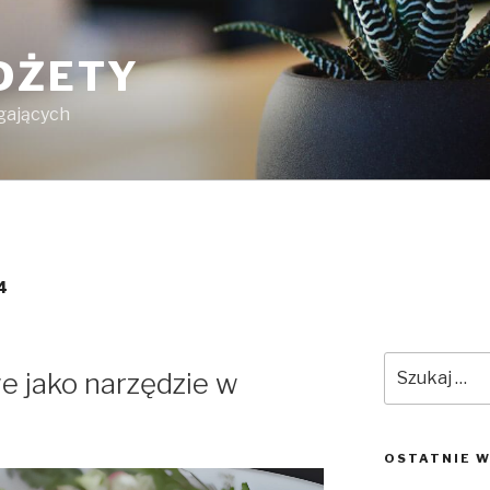
DŻETY
gających
4
Szukaj:
e jako narzędzie w
OSTATNIE W