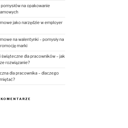
h pomysłów na opakowanie
klamowych
amowe jako narzędzie w employer
amowe na walentynki – pomysły na
romocję marki
 świąteczne dla pracowników – jak
sze rozwiązanie?
czna dla pracownika – dlaczego
amiętać?
 KOMENTARZE