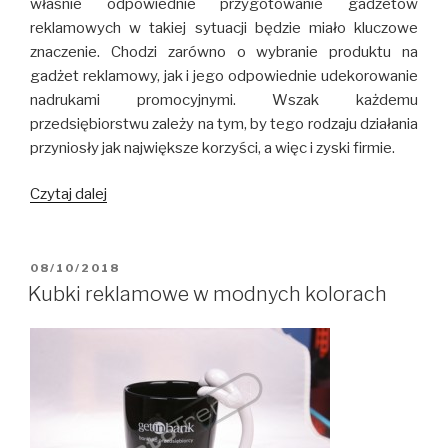
właśnie odpowiednie przygotowanie gadżetów
reklamowych w takiej sytuacji będzie miało kluczowe
znaczenie. Chodzi zarówno o wybranie produktu na
gadżet reklamowy, jak i jego odpowiednie udekorowanie
nadrukami promocyjnymi. Wszak każdemu
przedsiębiorstwu zależy na tym, by tego rodzaju działania
przyniosły jak największe korzyści, a więc i zyski firmie.
Czytaj dalej
Bombonierki
reklamowe
dla
nowych
OPUBLIKOWANE
08/10/2018
W
klientów
Kubki reklamowe w modnych kolorach