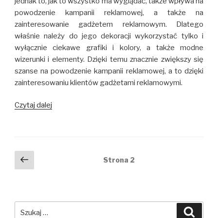
jednak to, jak to wszystko ma wyglądać, także wpływa na
powodzenie kampanii reklamowej, a także na
zainteresowanie gadżetem reklamowym. Dlatego
właśnie należy do jego dekoracji wykorzystać tylko i
wyłącznie ciekawe grafiki i kolory, a także modne
wizerunki i elementy. Dzięki temu znacznie zwiększy się
szanse na powodzenie kampanii reklamowej, a to dzięki
zainteresowaniu klientów gadżetami reklamowymi.
Czytaj dalej
Kubki
reklamowe
w
modnych
kolorach
Nawigacja
Poprzednia
Strona
2
strona
po
wpisach
Szukaj:
Szuka