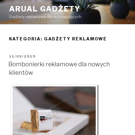
Przejdź
ARUAL GADŻETY
do
Gadżety reklamowe dla wymagających
treści
KATEGORIA: GADŻETY REKLAMOWE
OPUBLIKOWANE
11/05/2019
W
Bombonierki reklamowe dla nowych
klientów