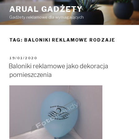
Przejdź
ARUAL GADŻETY
do
Gadżety reklamowe dla wymagających
treści
TAG: BALONIKI REKLAMOWE RODZAJE
OPUBLIKOWANE
19/01/2020
W
Baloniki reklamowe jako dekoracja
pomieszczenia