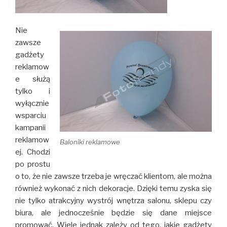
Nie
zawsze
gadżety
reklamow
e służą
tylko i
wyłącznie
wsparciu
kampanii
reklamow
Baloniki reklamowe
ej. Chodzi
po prostu
o to, że nie zawsze trzeba je wręczać klientom, ale można
również wykonać z nich dekoracje. Dzięki temu zyska się
nie tylko atrakcyjny wystrój wnętrza salonu, sklepu czy
biura, ale jednocześnie będzie się dane miejsce
promować. Wiele jednak zależy od tego, jakie gadżety