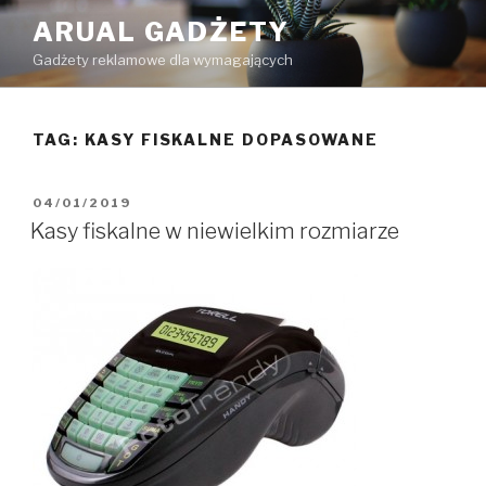
Przejdź
ARUAL GADŻETY
do
Gadżety reklamowe dla wymagających
treści
TAG: KASY FISKALNE DOPASOWANE
OPUBLIKOWANE
04/01/2019
W
Kasy fiskalne w niewielkim rozmiarze